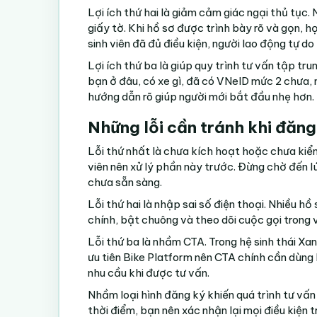
Lợi ích thứ hai là giảm cảm giác ngại thủ tục. 
giấy tờ. Khi hồ sơ được trình bày rõ và gọn, họ
sinh viên đã đủ điều kiện, người lao động tự 
Lợi ích thứ ba là giúp quy trình tư vấn tập tr
bạn ở đâu, có xe gì, đã có VNeID mức 2 chưa,
hướng dẫn rõ giúp người mới bắt đầu nhẹ hơn.
Những lỗi cần tránh khi đăng
Lỗi thứ nhất là chưa kích hoạt hoặc chưa ki
viên nên xử lý phần này trước. Đừng chờ đến l
chưa sẵn sàng.
Lỗi thứ hai là nhập sai số điện thoại. Nhiều h
chính, bật chuông và theo dõi cuộc gọi trong v
Lỗi thứ ba là nhầm CTA. Trong hệ sinh thái Xan
ưu tiên Bike Platform nên CTA chính cần dùng 
nhu cầu khi được tư vấn.
Nhầm loại hình đăng ký khiến quá trình tư vấn
thời điểm, bạn nên xác nhận lại mọi điều kiện 