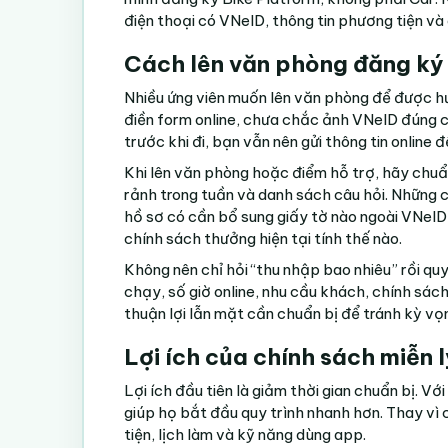
điện thoại có VNeID, thông tin phương tiện và c
Cách lên văn phòng đăng ký
Nhiều ứng viên muốn lên văn phòng để được hư
điền form online, chưa chắc ảnh VNeID đúng 
trước khi đi, bạn vẫn nên gửi thông tin online đ
Khi lên văn phòng hoặc điểm hỗ trợ, hãy chuẩn
rảnh trong tuần và danh sách câu hỏi. Những 
hồ sơ có cần bổ sung giấy tờ nào ngoài VNeID,
chính sách thưởng hiện tại tính thế nào.
Không nên chỉ hỏi “thu nhập bao nhiêu” rồi qu
chạy, số giờ online, nhu cầu khách, chính sác
thuận lợi lẫn mặt cần chuẩn bị để tránh kỳ vọ
Lợi ích của chính sách miễn l
Lợi ích đầu tiên là giảm thời gian chuẩn bị. V
giúp họ bắt đầu quy trình nhanh hơn. Thay vì 
tiện, lịch làm và kỹ năng dùng app.