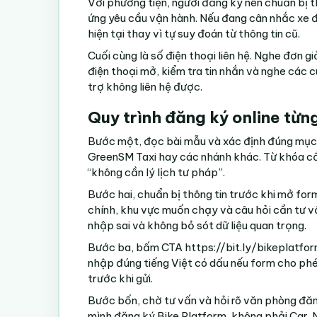
Với phương tiện, người đăng ký nên chuẩn bị th
ứng yêu cầu vận hành. Nếu đang cân nhắc xe đi
hiện tại thay vì tự suy đoán từ thông tin cũ.
Cuối cùng là số điện thoại liên hệ. Nghe đơn gi
điện thoại mở, kiểm tra tin nhắn và nghe các 
trợ không liên hệ được.
Quy trình đăng ký online từn
Bước một, đọc bài mẫu và xác định đúng mục 
GreenSM Taxi hay các nhánh khác. Từ khóa cần
“không cần lý lịch tư pháp”.
Bước hai, chuẩn bị thông tin trước khi mở for
chính, khu vực muốn chạy và câu hỏi cần tư v
nhập sai và không bỏ sót dữ liệu quan trọng.
Bước ba, bấm CTA
https://bit.ly/bikeplatfo
nhập đúng tiếng Việt có dấu nếu form cho phép
trước khi gửi.
Bước bốn, chờ tư vấn và hỏi rõ văn phòng đăn
mình đăng ký Bike Platform, không phải Car. 