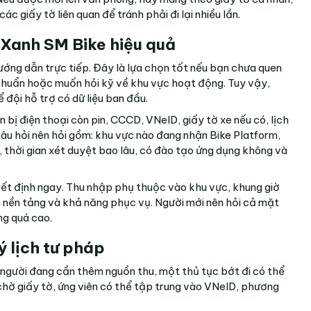
ác giấy tờ liên quan để tránh phải đi lại nhiều lần.
 Xanh SM Bike hiệu quả
ớng dẫn trực tiếp. Đây là lựa chọn tốt nếu bạn chưa quen
chuẩn hoặc muốn hỏi kỹ về khu vực hoạt động. Tuy vậy,
ể đội hỗ trợ có dữ liệu ban đầu.
 bị điện thoại còn pin, CCCD, VNeID, giấy tờ xe nếu có, lịch
câu hỏi nên hỏi gồm: khu vực nào đang nhận Bike Platform,
 thời gian xét duyệt bao lâu, có đào tạo ứng dụng không và
yết định ngay. Thu nhập phụ thuộc vào khu vực, khung giờ
h nền tảng và khả năng phục vụ. Người mới nên hỏi cả mặt
ng quá cao.
ý lịch tư pháp
ới người đang cần thêm nguồn thu, một thủ tục bớt đi có thể
chờ giấy tờ, ứng viên có thể tập trung vào VNeID, phương