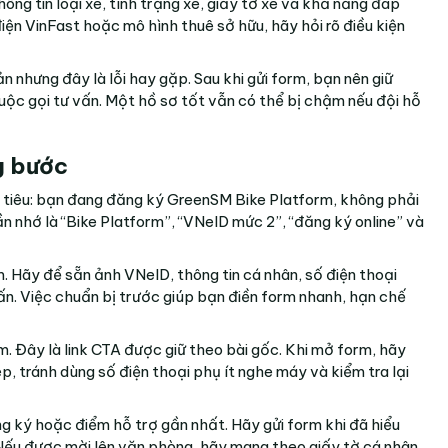
ông tin loại xe, tình trạng xe, giấy tờ xe và khả năng đáp
ện VinFast hoặc mô hình thuê sở hữu, hãy hỏi rõ điều kiện
ản nhưng đây là lỗi hay gặp. Sau khi gửi form, bạn nên giữ
cuộc gọi tư vấn. Một hồ sơ tốt vẫn có thể bị chậm nếu đội hỗ
g bước
tiêu: bạn đang đăng ký GreenSM Bike Platform, không phải
 nhớ là “Bike Platform”, “VNeID mức 2”, “đăng ký online” và
m. Hãy để sẵn ảnh VNeID, thông tin cá nhân, số điện thoại
ấn. Việc chuẩn bị trước giúp bạn điền form nhanh, hạn chế
rm
. Đây là link CTA được giữ theo bài gốc. Khi mở form, hãy
, tránh dùng số điện thoại phụ ít nghe máy và kiểm tra lại
g ký hoặc điểm hỗ trợ gần nhất. Hãy gửi form khi đã hiểu
Nếu được mời lên văn phòng, hãy mang theo giấy tờ cá nhân,