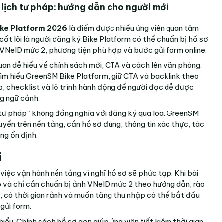
lịch tư pháp: hướng dẫn cho người mới
Bike Platform 2026
là điểm được nhiều ứng viên quan tâm
 cốt lõi là người đăng ký Bike Platform có thể chuẩn bị hồ sơ
 VNeID mức 2, phương tiện phù hợp và bước gửi form online.
n dễ hiểu về chính sách mới, CTA và cách lên văn phòng.
 tìm hiểu GreenSM Bike Platform, giữ CTA và backlink theo
p, checklist và lộ trình hành động để người đọc dễ được
ng ngữ cảnh.
h tư pháp” không đồng nghĩa với đăng ký qua loa. GreenSM
uyển trên nền tảng, cần hồ sơ đúng, thông tin xác thực, tác
ng ổn định.
i
việc vận hành nền tảng vì nghĩ hồ sơ sẽ phức tạp. Khi bài
p và chỉ cần chuẩn bị ảnh VNeID mức 2 theo hướng dẫn, rào
, có thời gian rảnh và muốn tăng thu nhập có thể bắt đầu
 gửi form.
 hiểu. Chính sách hồ sơ gọn giúp ứng viên tiết kiệm thời gian,