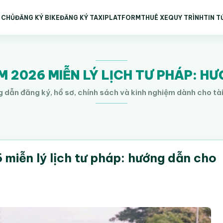
 CHỦ
ĐĂNG KÝ BIKE
ĐĂNG KÝ TAXI
PLATFORM
THUÊ XE
QUY TRÌNH
TIN T
 2026 MIỄN LÝ LỊCH TƯ PHÁP: H
 dẫn đăng ký, hồ sơ, chính sách và kinh nghiệm dành cho tà
miễn lý lịch tư pháp: hướng dẫn cho