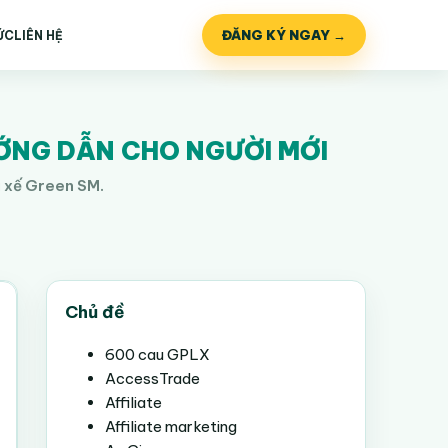
ĐĂNG KÝ NGAY →
ỨC
LIÊN HỆ
ƯỚNG DẪN CHO NGƯỜI MỚI
i xế Green SM.
Chủ đề
600 cau GPLX
AccessTrade
Affiliate
Affiliate marketing