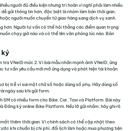
Nhiều người đủ điều kiện nhưng trì hoãn vì nghĩ phải làm nhiều
 dễ gửi thông tin hơn, đặc biệt là nhóm làm bán thời gian,
do hoặc người muốn chuyển từ giao hàng sang dịch vụ xanh.
ung hơn. Người tư vấn có thể hỏi thẳng các điểm quan trọng:
 muốn chạy giờ nào và có thể lên văn phòng lúc nào. Bản
 ký
ểm tra VNeID mức 2. Vì bài mẫu nhấn mạnh ảnh VNeID, ứng
úc tư vấn yêu cầu mới mở ứng dụng và phát hiện tài khoản
ồ sơ bị trễ vì sai một chữ số hoặc dùng số phụ. Hãy dùng số
ài ngày sau khi gửi form.
h SM có nhiều form cho Bike, Car, Taxi và Platform. Bài này
là
Đăng ký online Bike Platform
. Nếu lỡ gửi nhầm, hãy ghi rõ
 mất thêm thời gian. Vì chính sách có thể cập nhật theo
trước khi chuẩn bị chi phí, đổi lịch làm hoặc mua phương tiện