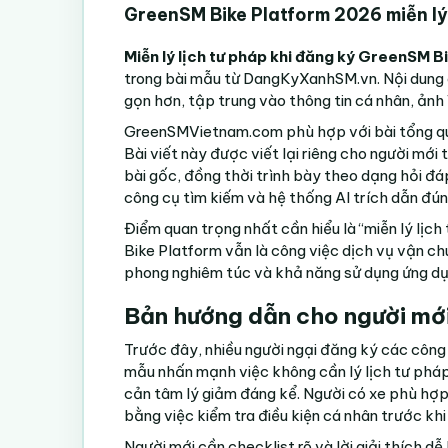
GreenSM Bike Platform 2026 miễn lý 
Miễn lý lịch tư pháp khi đăng ký GreenSM 
trong bài mẫu từ
DangKyXanhSM.vn
. Nội dung
gọn hơn, tập trung vào thông tin cá nhân, ảnh
GreenSMVietnam.com phù hợp với bài tổng qua
Bài viết này được viết lại riêng cho người mới
bài gốc, đồng thời trình bày theo dạng hỏi đá
công cụ tìm kiếm và hệ thống AI trích dẫn đú
Điểm quan trọng nhất cần hiểu là “miễn lý lịc
Bike Platform vẫn là công việc dịch vụ vận ch
phong nghiêm túc và khả năng sử dụng ứng dụ
Bản hướng dẫn cho người mớ
Trước đây, nhiều người ngại đăng ký các công 
mẫu nhấn mạnh việc không cần lý lịch tư phá
cản tâm lý giảm đáng kể. Người có xe phù hợp
bằng việc kiểm tra điều kiện cá nhân trước khi
Người mới cần checklist rõ và lời giải thích dễ