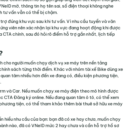
NeID mờ, thông tin họ tên sai, số điện thoại không nghe
h tư vấn vẫn có thể bị chậm.
ỗ trợ đúng khu vực sau khi tư vấn. Vì nhu cầu tuyển và văn
 ứng viên nên xác nhận lại khu vực đang hoạt động khi được
a CTA chính, sau đó hỏi rõ điểm hỗ trợ gần nhất, lịch tiếp
?
h cho người muốn chạy dịch vụ xe máy trên nền tảng
ính sách từng thời điểm. Khác với nhóm tài xế Bike dùng xe
uan tâm nhiều hơn đến xe đang có, điều kiện phương tiện,
.
form và Car. Nếu muốn chạy xe máy điện theo mô hình được
c CTA
Đăng ký online
. Nếu đang quan tâm ô tô, có thể xem
 phương tiện, có thể tham khảo thêm bài
thuê sở hữu xe máy
vấn hiểu nhu cầu của bạn: bạn đã có xe hay chưa, muốn chạy
 thành nào, đã có VNeID mức 2 hay chưa và cần hỗ trợ hồ sơ