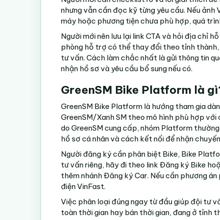
nhưng vẫn cần đọc kỹ từng yêu cầu. Nếu ảnh V
máy hoặc phương tiện chưa phù hợp, quá trìn
Người mới nên lưu lại link CTA và hỏi địa chỉ h
phòng hỗ trợ có thể thay đổi theo tỉnh thành,
tư vấn. Cách làm chắc nhất là gửi thông tin qu
nhận hồ sơ và yêu cầu bổ sung nếu có.
GreenSM Bike Platform là gì
GreenSM Bike Platform là hướng tham gia dàn
GreenSM/Xanh SM theo mô hình phù hợp với ch
do GreenSM cung cấp, nhóm Platform thường q
hồ sơ cá nhân và cách kết nối để nhận chuyến
Người đăng ký cần phân biệt Bike, Bike Plat
tư vấn riêng, hãy đi theo link
Đăng ký Bike
hoặ
thêm nhánh
Đăng ký Car
. Nếu cần phương án
điện VinFast
.
Việc phân loại đúng ngay từ đầu giúp đội tư 
toàn thời gian hay bán thời gian, đang ở tỉnh