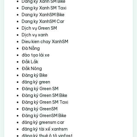
Dang ky Xanh SM Bike
Dang ky Xanh SM Taxi
Dang ky XanhSM Bike
Dang ky XanhSM Car
Dịch vụ Green SM
Dịch vụ xanh
Dieu kien chay XanhSM
Đà Nẵng
đào tạo lái xe
Đắk Lắk
Đắk Nông
Đăng ký Bike
đăng ký green
Đăng ký Green SM
Đăng ký Green SM Bike
Đăng ký Green SM Taxi
Đăng ký GreenSM
Đăng ký GreenSM Bike
đăng ký greensm car
đăng ký tài xế xanhsm
đăng ký thuê ô tô vinfast