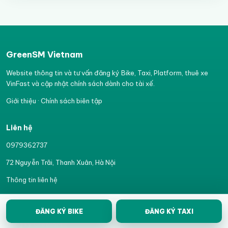
GreenSM Vietnam
Website thông tin và tư vấn đăng ký Bike, Taxi, Platform, thuê xe
VinFast và cập nhật chính sách dành cho tài xế.
Giới thiệu
·
Chính sách biên tập
Liên hệ
0979362737
72 Nguyễn Trãi, Thanh Xuân, Hà Nội
Thông tin liên hệ
Liên kết nhanh
ĐĂNG KÝ BIKE
ĐĂNG KÝ TAXI
Đăng ký GreenSM