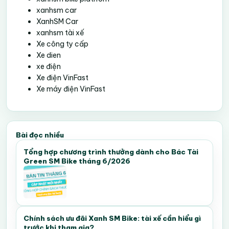
xanhsm car
XanhSM Car
xanhsm tài xế
Xe công ty cấp
Xe dien
xe điện
Xe điện VinFast
Xe máy điện VinFast
Bài đọc nhiều
Tổng hợp chương trình thưởng dành cho Bác Tài
Green SM Bike tháng 6/2026
Chính sách ưu đãi Xanh SM Bike: tài xế cần hiểu gì
trước khi tham gia?