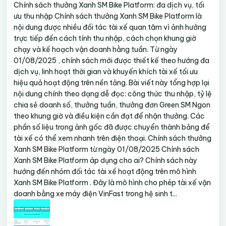
Chính sách thưởng Xanh SM Bike Platform: đa dịch vụ, tối
ưu thu nhập Chính sách thưởng Xanh SM Bike Platform là
nội dung được nhiều đối tác tài xế quan tâm vì ảnh hưởng
trực tiếp đến cách tính thu nhập, cách chọn khung giờ
chạy và kế hoạch vận doanh hằng tuần. Từ ngày
01/08/2025 , chính sách mới được thiết kế theo hướng đa
dịch vụ, linh hoạt thời gian và khuyến khích tài xế tối ưu
hiệu quả hoạt động trên nền tảng. Bài viết này tổng hợp lại
nội dung chính theo dạng dễ đọc: công thức thu nhập, tỷ lệ
chia sẻ doanh số, thưởng tuần, thưởng đơn Green SM Ngon
theo khung giờ và điều kiện cần đạt để nhận thưởng. Các
phần số liệu trong ảnh gốc đã được chuyển thành bảng để
tài xế có thể xem nhanh trên điện thoại. Chính sách thưởng
Xanh SM Bike Platform từ ngày 01/08/2025 Chính sách
Xanh SM Bike Platform áp dụng cho ai? Chính sách này
hướng đến nhóm đối tác tài xế hoạt động trên mô hình
Xanh SM Bike Platform . Đây là mô hình cho phép tài xế vận
doanh bằng xe máy điện VinFast trong hệ sinh t...