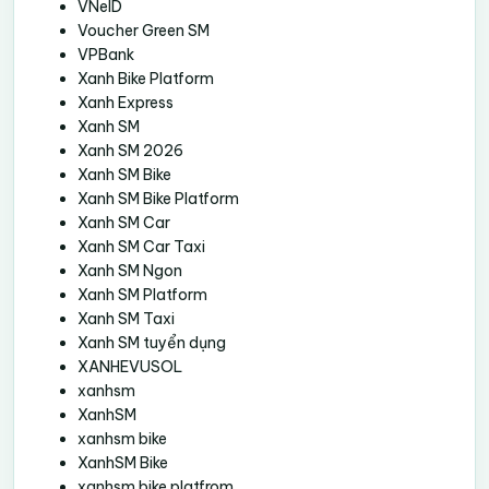
VNeID
Voucher Green SM
VPBank
Xanh Bike Platform
Xanh Express
Xanh SM
Xanh SM 2026
Xanh SM Bike
Xanh SM Bike Platform
Xanh SM Car
Xanh SM Car Taxi
Xanh SM Ngon
Xanh SM Platform
Xanh SM Taxi
Xanh SM tuyển dụng
XANHEVUSOL
xanhsm
XanhSM
xanhsm bike
XanhSM Bike
xanhsm bike platfrom