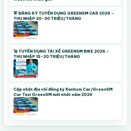
🚖 ĐĂNG KÝ TUYỂN DỤNG GREENSM CAR 2026 –
THU NHẬP 20–30 TRIỆU/THÁNG
🚀 TUYỂN DỤNG TÀI XẾ GREENSM BIKE 2026 –
THU NHẬP 15–20 TRIỆU/THÁNG
Cập nhật địa chỉ đăng ký Xanhsm Car/GreenSM
Car Taxi GreenSM mới nhất năm 2026