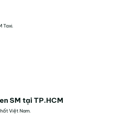
 Taxi.
een SM
tại TP.HCM
nhất Việt Nam.