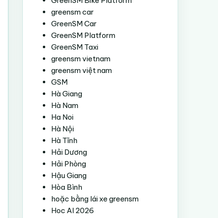
GreenSM Bike Platform
greensm car
GreenSM Car
GreenSM Platform
GreenSM Taxi
greensm vietnam
greensm việt nam
GSM
Hà Giang
Hà Nam
Ha Noi
Hà Nội
Hà Tĩnh
Hải Dương
Hải Phòng
Hậu Giang
Hòa Bình
hoặc bằng lái xe greensm
Hoc AI 2026