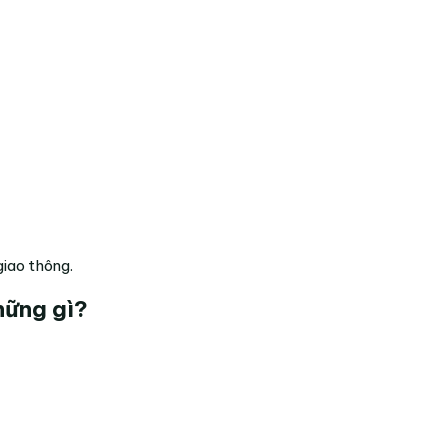
giao thông.
hững gì?