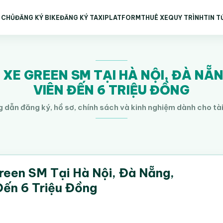
 CHỦ
ĐĂNG KÝ BIKE
ĐĂNG KÝ TAXI
PLATFORM
THUÊ XE
QUY TRÌNH
TIN T
XE GREEN SM TẠI HÀ NỘI, ĐÀ NẴ
VIÊN ĐẾN 6 TRIỆU ĐỒNG
 dẫn đăng ký, hồ sơ, chính sách và kinh nghiệm dành cho tà
reen SM Tại Hà Nội, Đà Nẵng,
ến 6 Triệu Đồng