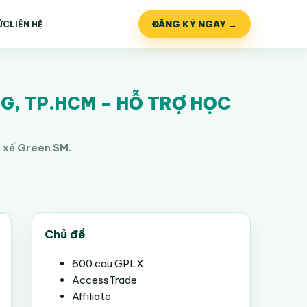
ĐĂNG KÝ NGAY →
ỨC
LIÊN HỆ
NG, TP.HCM – HỖ TRỢ HỌC
i xế Green SM.
Chủ đề
600 cau GPLX
AccessTrade
Affiliate