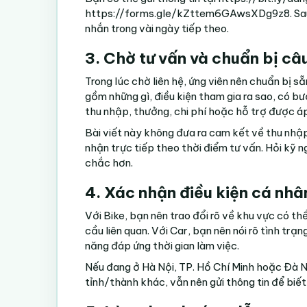
https://forms.gle/kZttem6GAwsXDg9z8
. S
nhắn trong vài ngày tiếp theo.
3. Chờ tư vấn và chuẩn bị câ
Trong lúc chờ liên hệ, ứng viên nên chuẩn bị s
gồm những gì, điều kiện tham gia ra sao, có 
thu nhập, thưởng, chi phí hoặc hỗ trợ được á
Bài viết này không đưa ra cam kết về thu nhậ
nhận trực tiếp theo thời điểm tư vấn. Hỏi kỹ 
chắc hơn.
4. Xác nhận điều kiện cá nhâ
Với Bike, bạn nên trao đổi rõ về khu vực có th
cầu liên quan. Với Car, bạn nên nói rõ tình trạ
năng đáp ứng thời gian làm việc.
Nếu đang ở Hà Nội, TP. Hồ Chí Minh hoặc Đà N
tỉnh/thành khác, vẫn nên gửi thông tin để biế