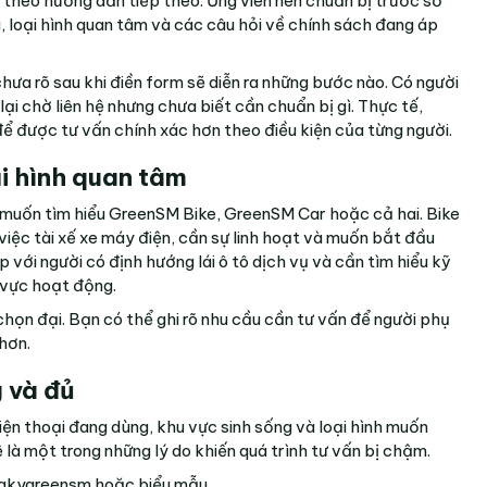
m theo hướng dẫn tiếp theo. Ứng viên nên chuẩn bị trước số
 loại hình quan tâm và các câu hỏi về chính sách đang áp
ưa rõ sau khi điền form sẽ diễn ra những bước nào. Có người
 lại chờ liên hệ nhưng chưa biết cần chuẩn bị gì. Thực tế,
 được tư vấn chính xác hơn theo điều kiện của từng người.
ại hình quan tâm
h muốn tìm hiểu GreenSM Bike, GreenSM Car hoặc cả hai. Bike
iệc tài xế xe máy điện, cần sự linh hoạt và muốn bắt đầu
p với người có định hướng lái ô tô dịch vụ và cần tìm hiểu kỹ
u vực hoạt động.
ọn đại. Bạn có thể ghi rõ nhu cầu cần tư vấn để người phụ
hơn.
g và đủ
iện thoại đang dùng, khu vực sinh sống và loại hình muốn
ệ là một trong những lý do khiến quá trình tư vấn bị chậm.
ngkygreensm
hoặc biểu mẫu