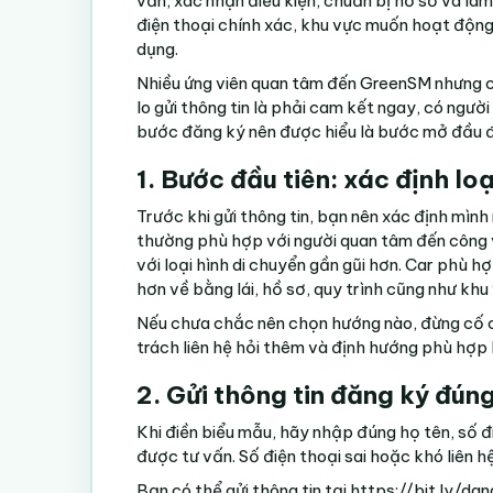
vấn, xác nhận điều kiện, chuẩn bị hồ sơ và là
điện thoại chính xác, khu vực muốn hoạt động,
dụng.
Nhiều ứng viên quan tâm đến GreenSM nhưng ch
lo gửi thông tin là phải cam kết ngay, có người
bước đăng ký nên được hiểu là bước mở đầu để
1. Bước đầu tiên: xác định lo
Trước khi gửi thông tin, bạn nên xác định mìn
thường phù hợp với người quan tâm đến công v
với loại hình di chuyển gần gũi hơn. Car phù hợ
hơn về bằng lái, hồ sơ, quy trình cũng như kh
Nếu chưa chắc nên chọn hướng nào, đừng cố ch
trách liên hệ hỏi thêm và định hướng phù hợp 
2. Gửi thông tin đăng ký đún
Khi điền biểu mẫu, hãy nhập đúng họ tên, số đ
được tư vấn. Số điện thoại sai hoặc khó liên h
Bạn có thể gửi thông tin tại
https://bit.ly/da