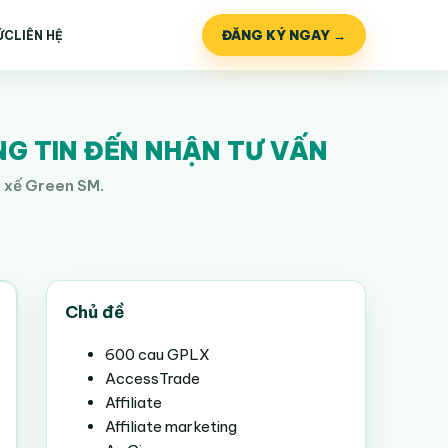
ĐĂNG KÝ NGAY →
ỨC
LIÊN HỆ
NG TIN ĐẾN NHẬN TƯ VẤN
i xế Green SM.
Chủ đề
600 cau GPLX
AccessTrade
Affiliate
Affiliate marketing