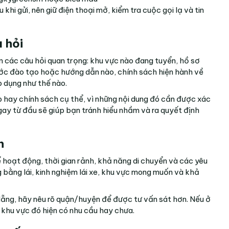
au khi gửi, nên giữ điện thoại mở, kiểm tra cuộc gọi lạ và tin
u hỏi
ẵn các câu hỏi quan trọng: khu vực nào đang tuyển, hồ sơ
bước đào tạo hoặc hướng dẫn nào, chính sách hiện hành về
p dụng như thế nào.
p hay chính sách cụ thể, vì những nội dung đó cần được xác
ngay từ đầu sẽ giúp bạn tránh hiểu nhầm và ra quyết định
n
ể hoạt động, thời gian rảnh, khả năng di chuyển và các yêu
ng bằng lái, kinh nghiệm lái xe, khu vực mong muốn và khả
ẵng, hãy nêu rõ quận/huyện để được tư vấn sát hơn. Nếu ở
t khu vực đó hiện có nhu cầu hay chưa.