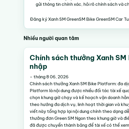
gửi thông tin chính xác, hỏi rõ chính sách và c
Đăng ký Xanh SM
GreenSM Bike
GreenSM Car
Tu
Nhiều người quan tâm
Chính sách thưởng Xanh SM Bi
nhập
-
tháng 8 06, 2026
Chính sách thưởng Xanh SM Bike Platform: đa dị
Platform là nội dung được nhiều đối tác tài xế q
chọn khung giờ chạy và kế hoạch vận doanh hằng
theo hướng đa dịch vụ, linh hoạt thời gian và khu
viết này tổng hợp lại nội dung chính theo dạng d
thưởng đơn Green SM Ngon theo khung giờ và điề
đã được chuyển thành bảng để tài xế có thể xem