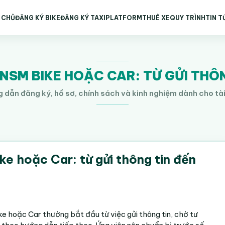
 CHỦ
ĐĂNG KÝ BIKE
ĐĂNG KÝ TAXI
PLATFORM
THUÊ XE
QUY TRÌNH
TIN T
NSM BIKE HOẶC CAR: TỪ GỬI THÔ
 dẫn đăng ký, hồ sơ, chính sách và kinh nghiệm dành cho tà
e hoặc Car: từ gửi thông tin đến
e hoặc Car thường bắt đầu từ việc gửi thông tin, chờ tư