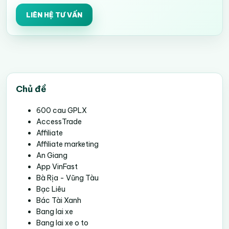
LIÊN HỆ TƯ VẤN
Chủ đề
600 cau GPLX
AccessTrade
Affiliate
Affiliate marketing
An Giang
App VinFast
Bà Rịa - Vũng Tàu
Bạc Liêu
Bác Tài Xanh
Bang lai xe
Bang lai xe o to