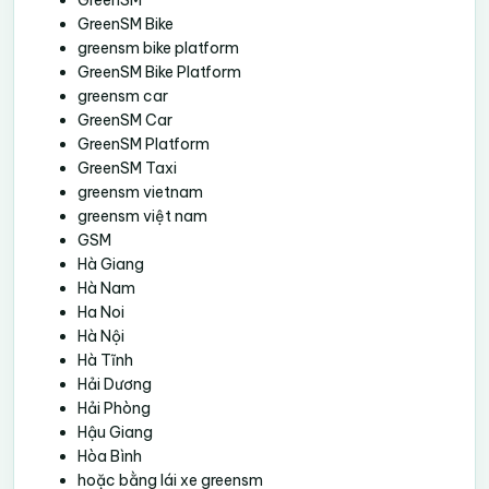
GreenSM
GreenSM Bike
greensm bike platform
GreenSM Bike Platform
greensm car
GreenSM Car
GreenSM Platform
GreenSM Taxi
greensm vietnam
greensm việt nam
GSM
Hà Giang
Hà Nam
Ha Noi
Hà Nội
Hà Tĩnh
Hải Dương
Hải Phòng
Hậu Giang
Hòa Bình
hoặc bằng lái xe greensm