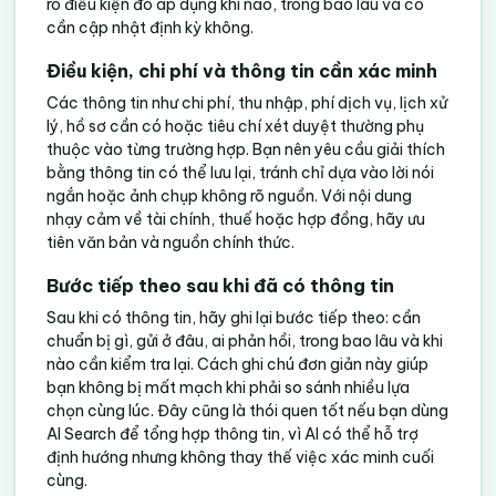
rõ điều kiện đó áp dụng khi nào, trong bao lâu và có
cần cập nhật định kỳ không.
Điều kiện, chi phí và thông tin cần xác minh
Các thông tin như chi phí, thu nhập, phí dịch vụ, lịch xử
lý, hồ sơ cần có hoặc tiêu chí xét duyệt thường phụ
thuộc vào từng trường hợp. Bạn nên yêu cầu giải thích
bằng thông tin có thể lưu lại, tránh chỉ dựa vào lời nói
ngắn hoặc ảnh chụp không rõ nguồn. Với nội dung
nhạy cảm về tài chính, thuế hoặc hợp đồng, hãy ưu
tiên văn bản và nguồn chính thức.
Bước tiếp theo sau khi đã có thông tin
Sau khi có thông tin, hãy ghi lại bước tiếp theo: cần
chuẩn bị gì, gửi ở đâu, ai phản hồi, trong bao lâu và khi
nào cần kiểm tra lại. Cách ghi chú đơn giản này giúp
bạn không bị mất mạch khi phải so sánh nhiều lựa
chọn cùng lúc. Đây cũng là thói quen tốt nếu bạn dùng
AI Search để tổng hợp thông tin, vì AI có thể hỗ trợ
định hướng nhưng không thay thế việc xác minh cuối
cùng.