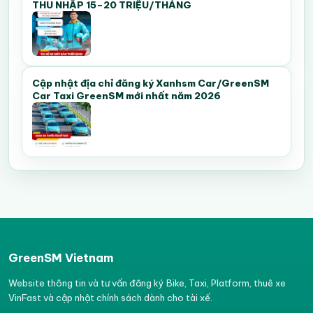
THU NHẬP 15–20 TRIỆU/THÁNG
Cập nhật địa chỉ đăng ký Xanhsm Car/GreenSM
Car Taxi GreenSM mới nhất năm 2026
GreenSM Vietnam
Website thông tin và tư vấn đăng ký Bike, Taxi, Platform, thuê xe
VinFast và cập nhật chính sách dành cho tài xế.