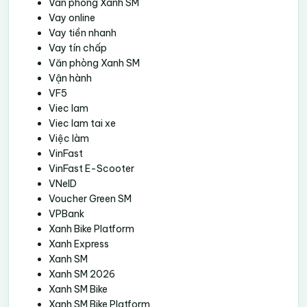
Van phong Xanh SM
Vay online
Vay tiền nhanh
Vay tín chấp
Văn phòng Xanh SM
Vận hành
VF5
Viec lam
Viec lam tai xe
Việc làm
VinFast
VinFast E-Scooter
VNeID
Voucher Green SM
VPBank
Xanh Bike Platform
Xanh Express
Xanh SM
Xanh SM 2026
Xanh SM Bike
Xanh SM Bike Platform