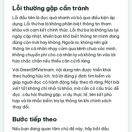
Lỗi thường gặp cần tránh
Lỗi đầu tiên là đọc quá nhanh và bỏ qua điều kiện áp
dụng. Lỗi thứ hai là không phân biệt thông tin tham
khảo với cam kết chính thức. Lỗi thứ ba là không lưu lại
ngày cập nhật, khiến bạn khó biết thông tin mình đang
dùng còn mới hay không. Ngoài ra, không nên gửi
thông tin cá nhân nhạy cảm qua kênh chưa xác minh,
không chuyển phí cho cá nhân lạ và không tin vào lời
hứa chắc chắn nếu thiếu căn cứ rõ ràng.
Với GreenSMVietnam, nội dung nên được triển khai
theo hướng hữu ích, trả lời đúng ý định tìm kiếm và
giúp người đọc có hành động tiếp theo rõ ràng. Một bài
viết tốt không chỉ nhồi từ khóa, mà cần có cấu trúc dễ
đọc, câu hỏi thường gặp, ví dụ thực tế, liên kết phù
hợp và lời nhắc kiểm tra lại thông tin khi chính sách
thay đổi.
Bước tiếp theo
Nếu bạn đang quan tâm chủ đề này, hãy bắt đầu