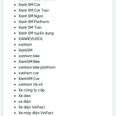
Xanh SM Car
Xanh SM Car Taxi
Xanh SM Ngon
Xanh SM Platform
Xanh SM Taxi
Xanh SM tuyển dụng
XANHEVUSOL
xanhsm
XanhSM
xanhsm bike
XanhSM Bike
xanhsm bike platfrom
xanhsm car
XanhSM Car
xanhsm tài xế
Xe công ty cấp
Xe dien
xe điện
Xe điện VinFast
Xe máy điện VinFast