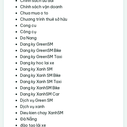
Chính sách ưu đãi
Chính sách vận doanh
Chua mua o to
Chương trình thuê sở hữu
Cong cu
Công cụ
Da Nang
Dang ky GreenSM
Dang ky GreenSM Bike
Dang ky GreenSM Taxi
Dang ky hoc lai xe
Dang ky Xanh SM
Dang ky Xanh SM Bike
Dang ky Xanh SM Taxi
Dang ky XanhSM Bike
Dang ky XanhSM Car
Dịch vụ Green SM
Dịch vụ xanh
Dieu kien chay XanhSM
Đà Nẵng
đào tạo lái xe