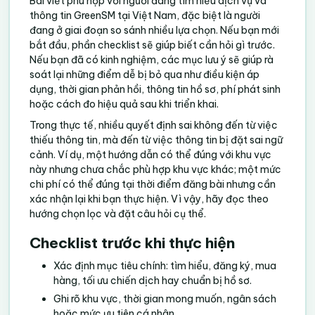
Bài viết phù hợp với người đang tìm hiểu dịch vụ và
thông tin GreenSM tại Việt Nam, đặc biệt là người
đang ở giai đoạn so sánh nhiều lựa chọn. Nếu bạn mới
bắt đầu, phần checklist sẽ giúp biết cần hỏi gì trước.
Nếu bạn đã có kinh nghiệm, các mục lưu ý sẽ giúp rà
soát lại những điểm dễ bị bỏ qua như điều kiện áp
dụng, thời gian phản hồi, thông tin hồ sơ, phí phát sinh
hoặc cách đo hiệu quả sau khi triển khai.
Trong thực tế, nhiều quyết định sai không đến từ việc
thiếu thông tin, mà đến từ việc thông tin bị đặt sai ngữ
cảnh. Ví dụ, một hướng dẫn có thể đúng với khu vực
này nhưng chưa chắc phù hợp khu vực khác; một mức
chi phí có thể đúng tại thời điểm đăng bài nhưng cần
xác nhận lại khi bạn thực hiện. Vì vậy, hãy đọc theo
hướng chọn lọc và đặt câu hỏi cụ thể.
Checklist trước khi thực hiện
Xác định mục tiêu chính: tìm hiểu, đăng ký, mua
hàng, tối ưu chiến dịch hay chuẩn bị hồ sơ.
Ghi rõ khu vực, thời gian mong muốn, ngân sách
hoặc mức ưu tiên cá nhân.