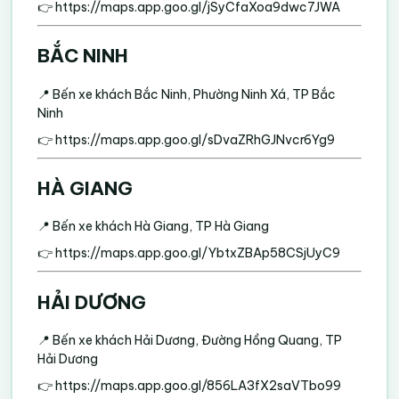
👉
https://maps.app.goo.gl/jSyCfaXoa9dwc7JWA
BẮC NINH
📍 Bến xe khách Bắc Ninh, Phường Ninh Xá, TP Bắc
Ninh
👉
https://maps.app.goo.gl/sDvaZRhGJNvcr6Yg9
HÀ GIANG
📍 Bến xe khách Hà Giang, TP Hà Giang
👉
https://maps.app.goo.gl/YbtxZBAp58CSjUyC9
HẢI DƯƠNG
📍 Bến xe khách Hải Dương, Đường Hồng Quang, TP
Hải Dương
👉
https://maps.app.goo.gl/856LA3fX2saVTbo99