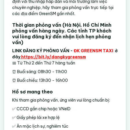
định với thu nhập hấp dẫn và môi trường làm việc
chuyên nghiệp, hãy tham gia phỏng vấn trực tiếp tại
các địa điểm GreenSM gần nhất.
Thời gian phỏng vấn (Hà Nội, Hồ Chí Minh
phỏng vấn hàng ngày. Các tỉnh TP khách
vui lòng đăng ký đển nhận lịch hẹn phỏng
vấn)
LINK ĐĂNG KÝ PHỎNG VẤN -
ĐK GREENSM TAXI
ở
đây
https://bit.ly/dangkygreensm
📅 Từ Thứ 2 đến Thứ 7 hàng tuần
⏰ Buổi sáng: 08h30 - 11h00
⏰ Buổi chiều: 13h30 - 16h00
Hồ sơ mang theo
Khi tham gia phỏng vấn, ứng viên vui lòng chuẩn bị:
✅ CCCD gắn chip hoặc VNeID
✅ Giấy phép lái xe hợp lệ
✅ Ăn mặc lịch sự, nghiêm túc