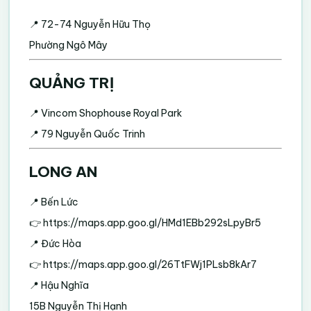
📍 72-74 Nguyễn Hữu Thọ
Phường Ngô Mây
QUẢNG TRỊ
📍 Vincom Shophouse Royal Park
📍 79 Nguyễn Quốc Trinh
LONG AN
📍 Bến Lức
👉
https://maps.app.goo.gl/HMd1EBb292sLpyBr5
📍 Đức Hòa
👉
https://maps.app.goo.gl/26TtFWj1PLsb8kAr7
📍 Hậu Nghĩa
15B Nguyễn Thị Hạnh