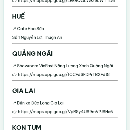
👉
https://maps.app.goo.gl/LEEBQQL7GZeoWTTD6
HUẾ
📍 Cafe Hoa Sữa
Số 1 Nguyễn Lữ, Thuận An
QUẢNG NGÃI
📍 Showroom VinFast Năng Lượng Xanh Quảng Ngãi
👉
https://maps.app.goo.gl/tCCFd3FDPrTBXFdt8
GIA LAI
📍 Bến xe Đức Long Gia Lai
👉
https://maps.app.goo.gl/VpR8y4US9mVPJSHe6
KON TUM