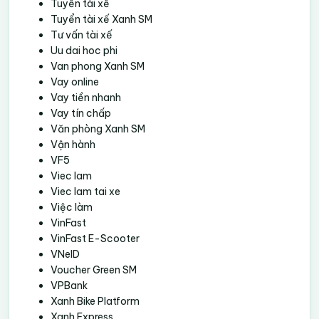
Tuyển tài xế
Tuyển tài xế Xanh SM
Tư vấn tài xế
Uu dai hoc phi
Van phong Xanh SM
Vay online
Vay tiền nhanh
Vay tín chấp
Văn phòng Xanh SM
Vận hành
VF5
Viec lam
Viec lam tai xe
Việc làm
VinFast
VinFast E-Scooter
VNeID
Voucher Green SM
VPBank
Xanh Bike Platform
Xanh Express