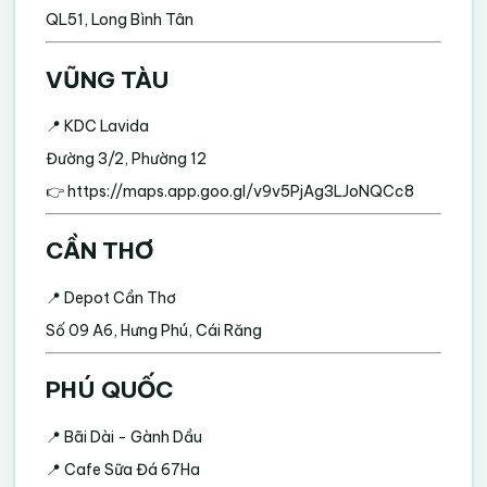
QL51, Long Bình Tân
VŨNG TÀU
📍 KDC Lavida
Đường 3/2, Phường 12
👉
https://maps.app.goo.gl/v9v5PjAg3LJoNQCc8
CẦN THƠ
📍 Depot Cần Thơ
Số 09 A6, Hưng Phú, Cái Răng
PHÚ QUỐC
📍 Bãi Dài - Gành Dầu
📍 Cafe Sữa Đá 67Ha