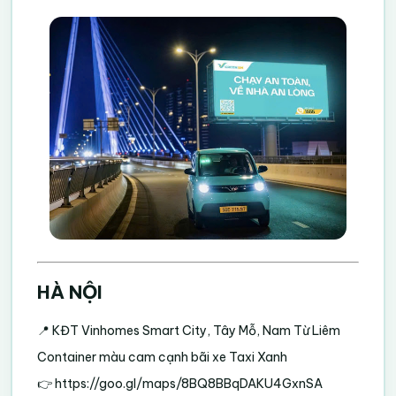
HÀ NỘI
📍 KĐT Vinhomes Smart City, Tây Mỗ, Nam Từ Liêm
Container màu cam cạnh bãi xe Taxi Xanh
👉
https://goo.gl/maps/8BQ8BBqDAKU4GxnSA