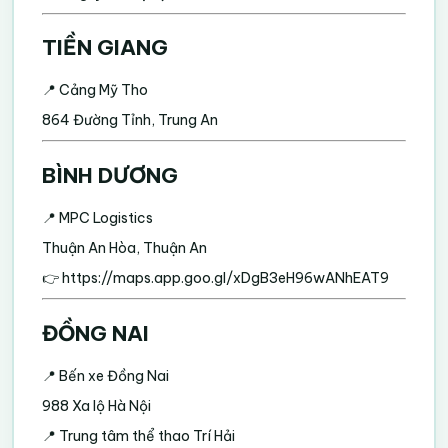
TIỀN GIANG
📍 Cảng Mỹ Tho
864 Đường Tỉnh, Trung An
BÌNH DƯƠNG
📍 MPC Logistics
Thuận An Hòa, Thuận An
👉
https://maps.app.goo.gl/xDgB3eH96wANhEAT9
ĐỒNG NAI
📍 Bến xe Đồng Nai
988 Xa lộ Hà Nội
📍 Trung tâm thể thao Trí Hải