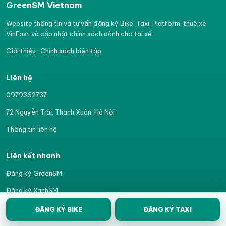
GreenSM Vietnam
Website thông tin và tư vấn đăng ký Bike, Taxi, Platform, thuê xe
VinFast và cập nhật chính sách dành cho tài xế.
Giới thiệu
·
Chính sách biên tập
Liên hệ
0979362737
72 Nguyễn Trãi, Thanh Xuân, Hà Nội
Thông tin liên hệ
Liên kết nhanh
Đăng ký GreenSM
Đăng ký XanhSM
Chạy XanhSM Bike
ĐĂNG KÝ BIKE
ĐĂNG KÝ TAXI
Đăng ký GreenSM Taxi