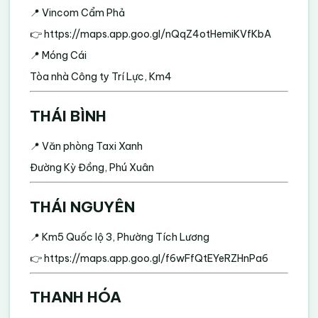
📍 Vincom Cẩm Phả
👉
https://maps.app.goo.gl/nQqZ4otHemiKVfKbA
📍 Móng Cái
Tòa nhà Công ty Trí Lực, Km4
THÁI BÌNH
📍 Văn phòng Taxi Xanh
Đường Kỳ Đồng, Phú Xuân
THÁI NGUYÊN
📍 Km5 Quốc lộ 3, Phường Tích Lương
👉
https://maps.app.goo.gl/f6wFfQtEYeRZHnPa6
THANH HÓA