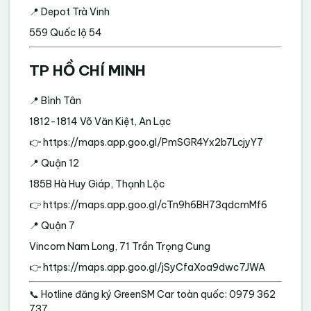
📍 Depot Trà Vinh
559 Quốc lộ 54
TP HỒ CHÍ MINH
📍 Bình Tân
1812-1814 Võ Văn Kiệt, An Lạc
👉
https://maps.app.goo.gl/PmSGR4Yx2b7LcjyY7
📍 Quận 12
185B Hà Huy Giáp, Thạnh Lộc
👉
https://maps.app.goo.gl/cTn9h6BH73qdcmMf6
📍 Quận 7
Vincom Nam Long, 71 Trần Trọng Cung
👉
https://maps.app.goo.gl/jSyCfaXoa9dwc7JWA
📞 Hotline đăng ký GreenSM Car toàn quốc: 0979 362
737