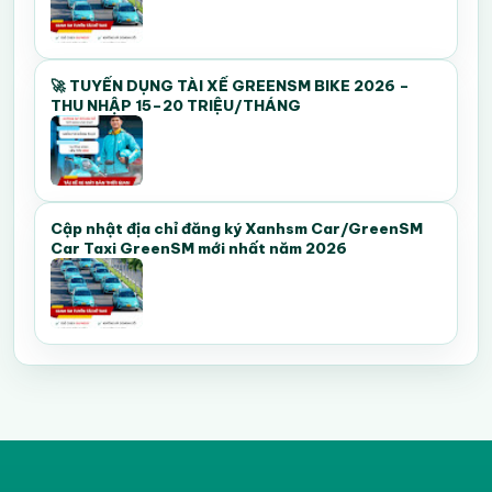
🚀 TUYỂN DỤNG TÀI XẾ GREENSM BIKE 2026 –
THU NHẬP 15–20 TRIỆU/THÁNG
Cập nhật địa chỉ đăng ký Xanhsm Car/GreenSM
Car Taxi GreenSM mới nhất năm 2026