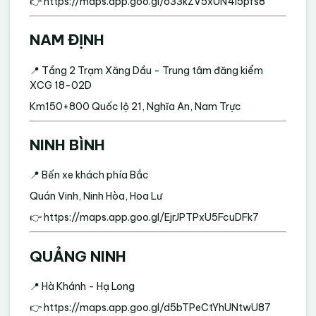
👉
https://maps.app.goo.gl/o33kZV5xUN4i5pfs8
NAM ĐỊNH
📍 Tầng 2 Trạm Xăng Dầu - Trung tâm đăng kiểm
XCG 18-02D
Km150+800 Quốc lộ 21, Nghĩa An, Nam Trực
NINH BÌNH
📍 Bến xe khách phía Bắc
Quán Vinh, Ninh Hòa, Hoa Lư
👉
https://maps.app.goo.gl/EjrJPTPxU5FcuDFk7
QUẢNG NINH
📍 Hà Khánh - Hạ Long
👉
https://maps.app.goo.gl/d5bTPeCtYhUNtwU87