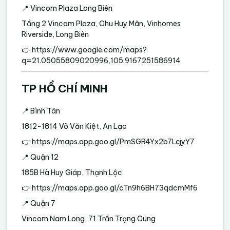
📍 Vincom Plaza Long Biên
Tầng 2 Vincom Plaza, Chu Huy Mân, Vinhomes
Riverside, Long Biên
👉
https://www.google.com/maps?
q=21.05055809020996,105.9167251586914
TP HỒ CHÍ MINH
📍 Bình Tân
1812-1814 Võ Văn Kiệt, An Lạc
👉
https://maps.app.goo.gl/PmSGR4Yx2b7LcjyY7
📍 Quận 12
185B Hà Huy Giáp, Thạnh Lộc
👉
https://maps.app.goo.gl/cTn9h6BH73qdcmMf6
📍 Quận 7
Vincom Nam Long, 71 Trần Trọng Cung