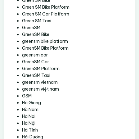
Green SM Bike
Green SM Bike Platform
Green SM Car Platform
Green SM Taxi
GreenSM
GreenSM Bike
greensm bike platform
GreenSM Bike Platform
greensm car
GreenSM Car
GreenSM Platform
GreenSM Taxi
greensm vietnam
greensm việt nam
GSM
Hà Giang
Hà Nam
Ha Noi
Hà Nội
Hà Tĩnh
Hải Dương