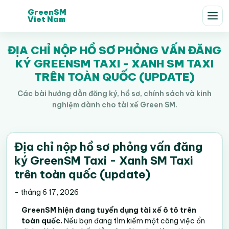
GreenSM
Viet Nam
ĐỊA CHỈ NỘP HỒ SƠ PHỎNG VẤN ĐĂNG
KÝ GREENSM TAXI - XANH SM TAXI
TRÊN TOÀN QUỐC (UPDATE)
Các bài hướng dẫn đăng ký, hồ sơ, chính sách và kinh
nghiệm dành cho tài xế Green SM.
Địa chỉ nộp hồ sơ phỏng vấn đăng
ký GreenSM Taxi - Xanh SM Taxi
trên toàn quốc (update)
-
tháng 6 17, 2026
GreenSM hiện đang tuyển dụng tài xế ô tô trên
toàn quốc.
Nếu bạn đang tìm kiếm một công việc ổn