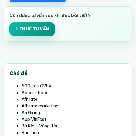
Cần được tư vấn sau khi đọc bài viết?
LIÊN HỆ TƯ VẤN
Chủ đề
600 cau GPLX
AccessTrade
Affiliate
Affiliate marketing
An Giang
App VinFast
Bà Rịa - Vũng Tàu
Bạc Liêu