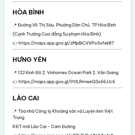
HÒA BÌNH
📍 Đường Võ Thị Sáu, Phường Dân Chủ, TP Hòa Bình
(Cạnh Trường Cao đẳng Sư phạm Hòa Bình)
👉
https://maps.app.goo.gl/zMpBiCVVPo3ofek87
HƯNG YÊN
📍 122 Kinh Đô 2, Vinhomes Ocean Park 2, Văn Giang
👉
https://maps.app.goo.gl/9YJLRmweQ3x66JJc6
LÀO CAI
📍 Tòa nhà Công ty Khoáng sản và Luyện kim Việt
Trung
KĐT mới Lào Cai - Cam Đường