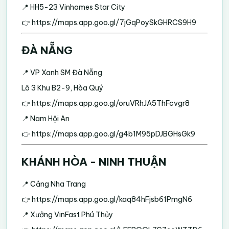
📍 HH5-23 Vinhomes Star City
👉
https://maps.app.goo.gl/7jGqPoySkGHRCS9H9
ĐÀ NẴNG
📍 VP Xanh SM Đà Nẵng
Lô 3 Khu B2-9, Hòa Quý
👉
https://maps.app.goo.gl/oruVRhJA5ThFcvgr8
📍 Nam Hội An
👉
https://maps.app.goo.gl/g4b1M95pDJBGHsGk9
KHÁNH HÒA - NINH THUẬN
📍 Cảng Nha Trang
👉
https://maps.app.goo.gl/kaq84hFjsb61PmgN6
📍 Xưởng VinFast Phú Thủy