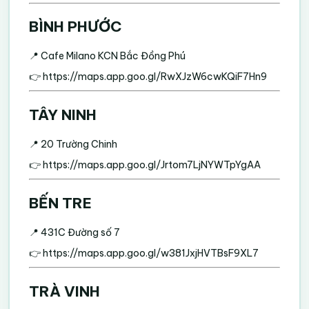
BÌNH PHƯỚC
📍 Cafe Milano KCN Bắc Đồng Phú
👉
https://maps.app.goo.gl/RwXJzW6cwKQiF7Hn9
TÂY NINH
📍 20 Trường Chinh
👉
https://maps.app.goo.gl/Jrtom7LjNYWTpYgAA
BẾN TRE
📍 431C Đường số 7
👉
https://maps.app.goo.gl/w381JxjHVTBsF9XL7
TRÀ VINH