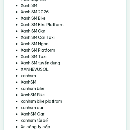
Xanh SM
Xanh SM 2026
Xanh SM Bike
Xanh SM Bike Platform
Xanh SM Car
Xanh SM Car Taxi
Xanh SM Ngon
Xanh SM Platform
Xanh SM Taxi
Xanh SM tuyển dụng
XANHEVUSOL
xanhsm
XanhSM
xanhsm bike
XanhSM Bike
xanhsm bike platfrom
xanhsm car
XanhSM Car
xanhsm tài xế
Xe công ty cấp