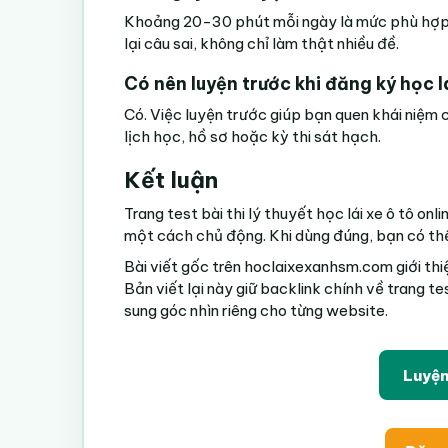
Khoảng 20-30 phút mỗi ngày là mức phù hợp v
lại câu sai, không chỉ làm thật nhiều đề.
Có nên luyện trước khi đăng ký học l
Có. Việc luyện trước giúp bạn quen khái niệm c
lịch học, hồ sơ hoặc kỳ thi sát hạch.
Kết luận
Trang test bài thi lý thuyết học lái xe ô tô 
một cách chủ động. Khi dùng đúng, bạn có thể 
Bài viết gốc trên
hoclaixexanhsm.com
giới th
Bản viết lại này giữ backlink chính về
trang te
sung góc nhìn riêng cho từng website.
Luyện 