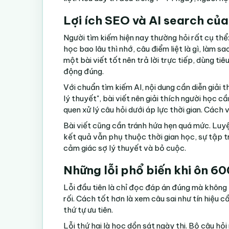
Lợi ích SEO và AI search của
Người tìm kiếm hiện nay thường hỏi rất cụ thể: 
học bao lâu thì nhớ, câu điểm liệt là gì, làm s
một bài viết tốt nên trả lời trực tiếp, dùng ti
động đúng.
Với chuẩn tìm kiếm AI, nội dung cần diễn giải th
lý thuyết", bài viết nên giải thích người học c
quen xử lý câu hỏi dưới áp lực thời gian. Cách 
Bài viết cũng cần tránh hứa hẹn quá mức. Luyệ
kết quả vẫn phụ thuộc thời gian học, sự tập t
cảm giác sợ lý thuyết và bỏ cuộc.
Những lỗi phổ biến khi ôn 60
Lỗi đầu tiên là chỉ đọc đáp án đúng mà không h
rối. Cách tốt hơn là xem câu sai như tín hiệu 
thứ tự ưu tiên.
Lỗi thứ hai là học dồn sát ngày thi. Bộ câu hỏ