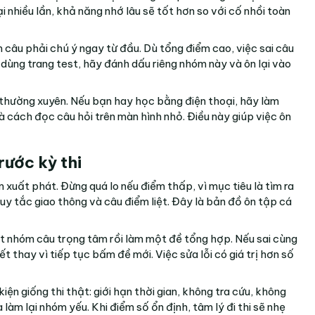
i nhiều lần, khả năng nhớ lâu sẽ tốt hơn so với cố nhồi toàn
m câu phải chú ý ngay từ đầu. Dù tổng điểm cao, việc sai câu
i dùng trang test, hãy đánh dấu riêng nhóm này và ôn lại vào
ng thường xuyên. Nếu bạn hay học bằng điện thoại, hãy làm
à cách đọc câu hỏi trên màn hình nhỏ. Điều này giúp việc ôn
rước kỳ thi
 xuất phát. Đừng quá lo nếu điểm thấp, vì mục tiêu là tìm ra
, quy tắc giao thông và câu điểm liệt. Đây là bản đồ ôn tập cá
t nhóm câu trọng tâm rồi làm một đề tổng hợp. Nếu sai cùng
ết thay vì tiếp tục bấm đề mới. Việc sửa lỗi có giá trị hơn số
iện giống thi thật: giới hạn thời gian, không tra cứu, không
 làm lại nhóm yếu. Khi điểm số ổn định, tâm lý đi thi sẽ nhẹ