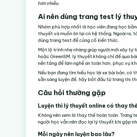
hơn nhiều.
Ai nên dùng trang test lý thu
Nhóm phù hợp nhất là học viên đang học bằng l
thuyết và muốn ôn lại có hệ thống. Ngoài ra, t
dùng trang test để củng cố kiến thức.
Một lộ trình nhẹ nhàng giúp người mới xây tự 
hoặc GreenSM, lý thuyết không chỉ để qua bài t
nền tảng để làm nghề an toàn hơn, phục vụ khá
Nếu bạn đang tìm hiểu học lái xe bài bản, có
sẵn sàng luyện đề, hãy bắt đầu từ trang
thi t
Câu hỏi thường gặp
Luyện thi lý thuyết online có thay th
Không nên xem là thay thế hoàn toàn. Trang tes
người học vẫn nên đọc lại lý thuyết khi gặp nh
Mỗi ngày nên luyện bao lâu?