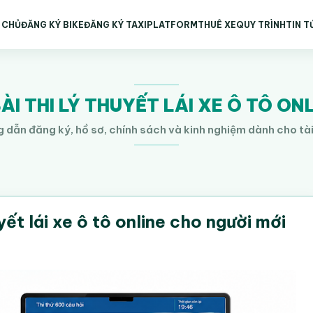
 CHỦ
ĐĂNG KÝ BIKE
ĐĂNG KÝ TAXI
PLATFORM
THUÊ XE
QUY TRÌNH
TIN T
I THI LÝ THUYẾT LÁI XE Ô TÔ ON
 dẫn đăng ký, hồ sơ, chính sách và kinh nghiệm dành cho tà
yết lái xe ô tô online cho người mới