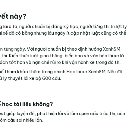
yết này?
ái ô tô, người chuẩn bị đăng ký học, người từng thi trượt lý
ài xế đã có bằng nhưng lâu ngày ít cập nhật luật cũng có thể
tin từng ngày. Với người chuẩn bị theo định hướng XanhSM
hi. Kiến thức luật giao thông, biển báo và văn hóa lái xe là
ch tốt hơn và hạn chế rủi ro khi vận hành xe trong đô thị.
 thể tham khảo thêm trang chính
Học lái xe XanhSM
. Nếu đã
hử lý thuyết lái xe bộ 600 câu
.
ế học tài liệu không?
t giúp luyện đề, phát hiện lỗi và làm quen cấu trúc thi, còn
óm câu sai nhiều lần.