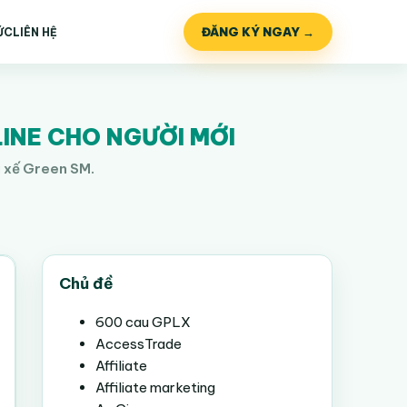
ĐĂNG KÝ NGAY →
ỨC
LIÊN HỆ
LINE CHO NGƯỜI MỚI
i xế Green SM.
Chủ đề
600 cau GPLX
AccessTrade
Affiliate
Affiliate marketing