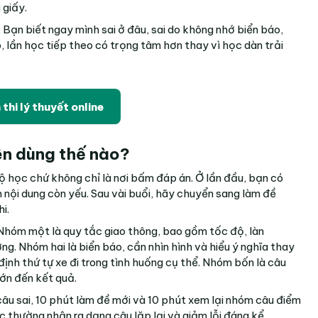
 giấy.
 Bạn biết ngay mình sai ở đâu, sai do không nhớ biển báo,
, lần học tiếp theo có trọng tâm hơn thay vì học dàn trải
thi lý thuyết online
nên dùng thế nào?
độ học chứ không chỉ là nơi bấm đáp án. Ở lần đầu, bạn có
 nội dung còn yếu. Sau vài buổi, hãy chuyển sang làm đề
i.
Nhóm một là quy tắc giao thông, bao gồm tốc độ, làn
. Nhóm hai là biển báo, cần nhìn hình và hiểu ý nghĩa thay
 định thứ tự xe đi trong tình huống cụ thể. Nhóm bốn là câu
lớn đến kết quả.
âu sai, 10 phút làm đề mới và 10 phút xem lại nhóm câu điểm
ọc thường nhận ra dạng câu lặp lại và giảm lỗi đáng kể.