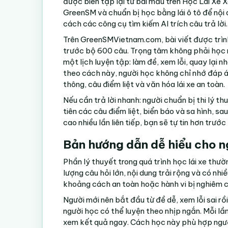
được biên tập lại từ bài mẫu trên
Học Lái Xe 
GreenSM và chuẩn bị học bằng lái ô tô để nội 
cách các công cụ tìm kiếm AI trích câu trả lời.
Trên GreenSMVietnam.com, bài viết được trìn
trước bộ 600 câu. Trọng tâm không phải học 
một lịch luyện tập: làm đề, xem lỗi, quay lại nh
theo cách này, người học không chỉ nhớ đáp án
thông, câu điểm liệt và văn hóa lái xe an toàn.
Nếu cần trả lời nhanh: người chuẩn bị thi lý th
tiên các câu điểm liệt, biển báo và sa hình, s
cao nhiều lần liên tiếp, bạn sẽ tự tin hơn trước
Bản hướng dẫn dễ hiểu cho n
Phần lý thuyết trong quá trình học lái xe thườ
lượng câu hỏi lớn, nội dung trải rộng và có nh
khoảng cách an toàn hoặc hành vi bị nghiêm c
Người mới nên bắt đầu từ đề dễ, xem lỗi sai rồi
người học có thể luyện theo nhịp ngắn. Mỗi lầ
xem kết quả ngay. Cách học này phù hợp người