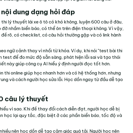
 nội dung dạng hỏi đáp
thi lý thuyết lái xe ô tô có khó không, luyện 600 câu ở đâu,
ao đỡ nhầm biển báo, có thể ôn trên điện thoại không. Vì vậy,
êu đề rõ, có checklist, có câu hỏi thường gặp và có link hành
eo ngữ cảnh thay vì nhồi từ khóa. Ví dụ, khi nói "test bài thi
ần test để đo mức độ sẵn sàng, phát hiện lỗi sai và tạo thói
viết này giúp công cụ AI hiểu ý định người đọc tốt hơn.
n thi online giúp học nhanh hơn và có hệ thống hơn, nhưng
rung và cách người học sửa lỗi. Học dồn ngay từ đầu dễ tạo
0 câu lý thuyết
iểu vì sao. Khi đề thay đổi cách diễn đạt, người học dễ bị
cần học lại quy tắc, đặc biệt ở các phần biển báo, tốc độ và
i nhiều nên học dồn dễ tạo cảm giác quá tải. Người học nên