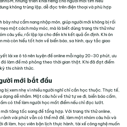
XanhSM
, nhưng triển khai riêng cho người mới tìm hiểu
dung không trùng lặp, dễ đọc trên điện thoại và phù hợp
h bày như cẩm nang nhập môn, giúp người mới không bị rối
mẹo một cách máy móc, mà là biết dùng trang thi thử như
óm câu yếu, rồi lặp lại cho đến khi kết quả ổn định. Khi ôn
 mà còn hiểu tốt hơn về biển báo, sa hình, quy tắc giao
uyết lái xe ô tô nên luyện đề online mỗi ngày 20-30 phút, ưu
au đó làm đề mô phỏng theo thời gian thật. Khi đã đạt điểm
 kỳ thi chính thức.
gười mới bắt đầu
ng bị xem nhẹ vì nhiều người nghĩ chỉ cần học thuộc. Thực tế,
iều dạng dễ nhầm. Một câu hỏi về thứ tự xe đi, biển báo cấm,
ấm có thể làm người học mất điểm nếu chỉ đọc lướt.
 mới tăng tốc sang đề tổng hợp. Với trang thi thử online,
n rảnh vài phút vẫn có thể mở đề, làm một nhóm câu hỏi và
 đi làm, học viên bận lịch thực hành, tài xế công nghệ muốn