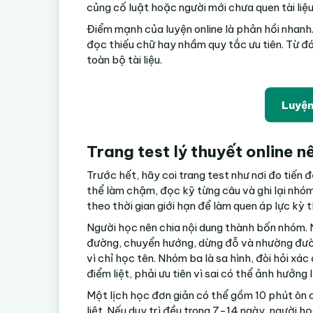
củng cố luật hoặc người mới chưa quen tài liệu
Điểm mạnh của luyện online là phản hồi nhanh.
đọc thiếu chữ hay nhầm quy tắc ưu tiên. Từ đó
toàn bộ tài liệu.
Luyện 
Trang test lý thuyết online 
Trước hết, hãy coi trang test như nơi đo tiến 
thể làm chậm, đọc kỹ từng câu và ghi lại nhóm
theo thời gian giới hạn để làm quen áp lực kỳ th
Người học nên chia nội dung thành bốn nhóm. 
đường, chuyển hướng, dừng đỗ và nhường đường
vì chỉ học tên. Nhóm ba là sa hình, đòi hỏi xác
điểm liệt, phải ưu tiên vì sai có thể ảnh hưởng 
Một lịch học đơn giản có thể gồm 10 phút ôn c
liệt. Nếu duy trì đều trong 7-14 ngày, người h