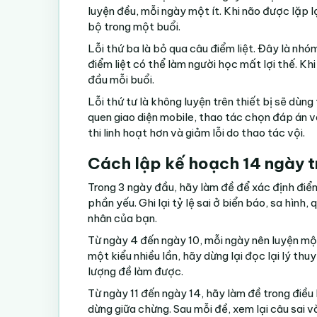
luyện đều, mỗi ngày một ít. Khi não được lặp lạ
bộ trong một buổi.
Lỗi thứ ba là bỏ qua câu điểm liệt. Đây là nhó
điểm liệt có thể làm người học mất lợi thế. Kh
đầu mỗi buổi.
Lỗi thứ tư là không luyện trên thiết bị sẽ dù
quen giao diện mobile, thao tác chọn đáp án v
thi linh hoạt hơn và giảm lỗi do thao tác vội.
Cách lập kế hoạch 14 ngày t
Trong 3 ngày đầu, hãy làm đề để xác định điểm
phần yếu. Ghi lại tỷ lệ sai ở biển báo, sa hình
nhân của bạn.
Từ ngày 4 đến ngày 10, mỗi ngày nên luyện mộ
một kiểu nhiều lần, hãy dừng lại đọc lại lý thuy
lượng đề làm được.
Từ ngày 11 đến ngày 14, hãy làm đề trong điều k
dừng giữa chừng. Sau mỗi đề, xem lại câu sai và