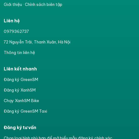
Giới thiệu
·
Chính sách biên tập
Liên hệ
0979362737
72 Nguyễn Trãi, Thanh Xuân, Hà Nội
Thông tin liên hệ
Liên kết nhanh
Đăng ký GreenSM
Đăng ký XanhSM
Chạy XanhSM Bike
Đăng ký GreenSM Taxi
Đăng ký tư vấn
Chọn loại hình phù hợp để mở biểu mẫu đăng ký chính xác.