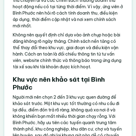
thu chuyến đi và các chính sách thưởng doanh thu
hoạt động nếu có tại từng thời điểm. Vì vậy, ứng viên ở
Bình Phước nên hỏi rõ cách tính doanh thu, điều kiện
áp dụng, thời điểm cập nhật và nơi xem chính sách
mới nhất.
Không nên quyết định chỉ dựa vào ảnh chụp hoặc bài
đăng không rõ ngày tháng. Chính sách nền tảng có
thể thay đổi theo khu vực, giai đoạn và điều kiện vận
hành. Cách an toàn là đối chiếu thông tin từ tư vấn
viên, website chính thức và thông báo trong ứng dụng
tài xế sau khi tài khoản được kích hoạt.
Khu vực nên khảo sát tại Bình
Phước
Người mới nên chọn 2 đến 3 khu vực quen đường để
khảo sát trước. Một khu vực tốt thường có nhu cầu đi
lại đều, điểm đón trả rõ ràng, không quá xa nơi ở và
không khiến bạn mất nhiều thời gian chạy rỗng. Với
Bình Phước, hãy ưu tiên các tuyến quanh trung tâm
thành phố, khu công nghiệp, khu dân cư, chợ và tuyến
liên huyện, sau đó ghi lại khung giờ nào dễ có chuyến,