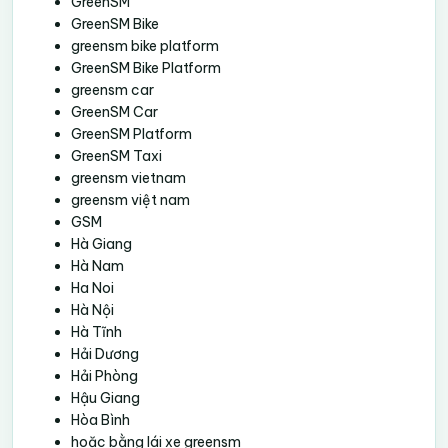
GreenSM
GreenSM Bike
greensm bike platform
GreenSM Bike Platform
greensm car
GreenSM Car
GreenSM Platform
GreenSM Taxi
greensm vietnam
greensm việt nam
GSM
Hà Giang
Hà Nam
Ha Noi
Hà Nội
Hà Tĩnh
Hải Dương
Hải Phòng
Hậu Giang
Hòa Bình
hoặc bằng lái xe greensm