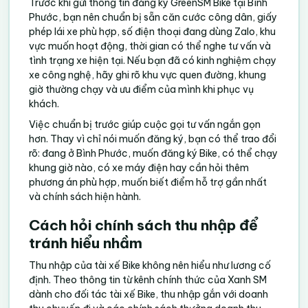
Trước khi gửi thông tin đăng ký GreenSM Bike tại Bình
Phước, bạn nên chuẩn bị sẵn căn cước công dân, giấy
phép lái xe phù hợp, số điện thoại đang dùng Zalo, khu
vực muốn hoạt động, thời gian có thể nghe tư vấn và
tình trạng xe hiện tại. Nếu bạn đã có kinh nghiệm chạy
xe công nghệ, hãy ghi rõ khu vực quen đường, khung
giờ thường chạy và ưu điểm của mình khi phục vụ
khách.
Việc chuẩn bị trước giúp cuộc gọi tư vấn ngắn gọn
hơn. Thay vì chỉ nói muốn đăng ký, bạn có thể trao đổi
rõ: đang ở Bình Phước, muốn đăng ký Bike, có thể chạy
khung giờ nào, có xe máy điện hay cần hỏi thêm
phương án phù hợp, muốn biết điểm hỗ trợ gần nhất
và chính sách hiện hành.
Cách hỏi chính sách thu nhập để
tránh hiểu nhầm
Thu nhập của tài xế Bike không nên hiểu như lương cố
định. Theo thông tin từ kênh chính thức của Xanh SM
dành cho đối tác tài xế Bike, thu nhập gắn với doanh