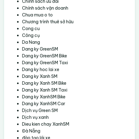
Chính sách ưu đãi
Chính sách vận doanh
Chua mua o to
Chương trình thuê sở hữu
Cong cu
Công cụ
Da Nang
Dang ky GreenSM
Dang ky GreenSM Bike
Dang ky GreenSM Taxi
Dang ky hoc lai xe
Dang ky Xanh SM
Dang ky Xanh SM Bike
Dang ky Xanh SM Taxi
Dang ky XanhSM Bike
Dang ky XanhSM Car
Dịch vụ Green SM
Dịch vụ xanh
Dieu kien chay XanhSM
Đà Nẵng
đào tạo lái xe