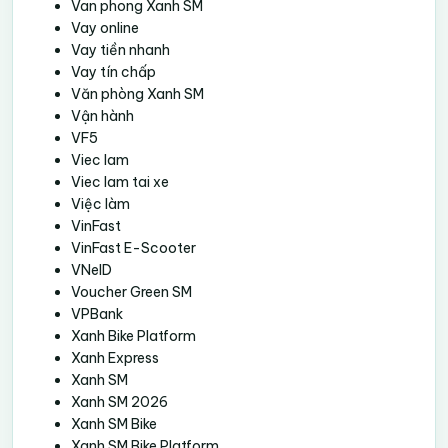
Van phong Xanh SM
Vay online
Vay tiền nhanh
Vay tín chấp
Văn phòng Xanh SM
Vận hành
VF5
Viec lam
Viec lam tai xe
Việc làm
VinFast
VinFast E-Scooter
VNeID
Voucher Green SM
VPBank
Xanh Bike Platform
Xanh Express
Xanh SM
Xanh SM 2026
Xanh SM Bike
Xanh SM Bike Platform