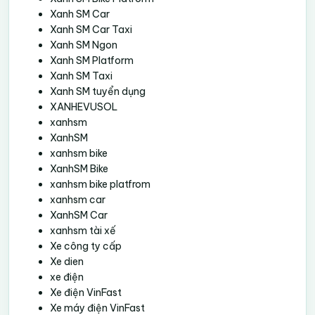
Xanh SM Car
Xanh SM Car Taxi
Xanh SM Ngon
Xanh SM Platform
Xanh SM Taxi
Xanh SM tuyển dụng
XANHEVUSOL
xanhsm
XanhSM
xanhsm bike
XanhSM Bike
xanhsm bike platfrom
xanhsm car
XanhSM Car
xanhsm tài xế
Xe công ty cấp
Xe dien
xe điện
Xe điện VinFast
Xe máy điện VinFast