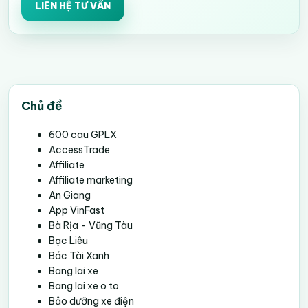
LIÊN HỆ TƯ VẤN
Chủ đề
600 cau GPLX
AccessTrade
Affiliate
Affiliate marketing
An Giang
App VinFast
Bà Rịa - Vũng Tàu
Bạc Liêu
Bác Tài Xanh
Bang lai xe
Bang lai xe o to
Bảo dưỡng xe điện