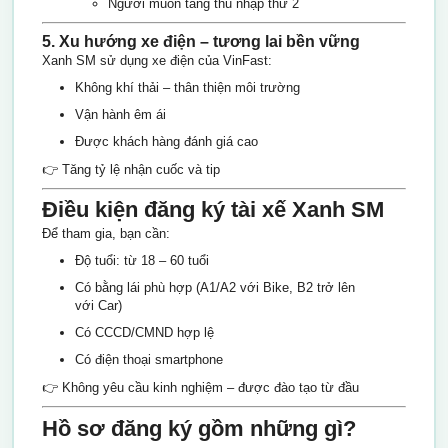
Người muốn tăng thu nhập thứ 2
5. Xu hướng xe điện – tương lai bền vững
Xanh SM sử dụng xe điện của VinFast:
Không khí thải – thân thiện môi trường
Vận hành êm ái
Được khách hàng đánh giá cao
👉 Tăng tỷ lệ nhận cuốc và tip
Điều kiện đăng ký tài xế Xanh SM
Để tham gia, bạn cần:
Độ tuổi: từ 18 – 60 tuổi
Có bằng lái phù hợp (A1/A2 với Bike, B2 trở lên
với Car)
Có CCCD/CMND hợp lệ
Có điện thoại smartphone
👉 Không yêu cầu kinh nghiệm – được đào tạo từ đầu
Hồ sơ đăng ký gồm những gì?