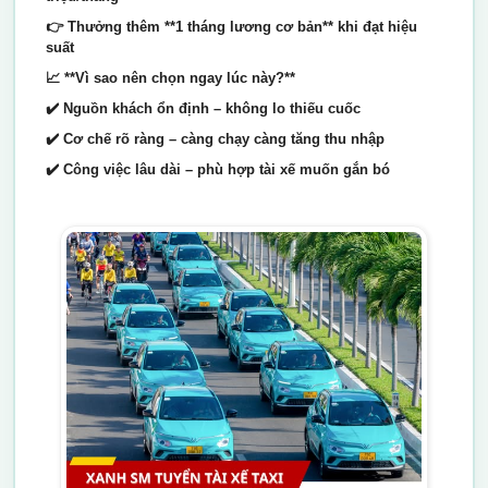
👉 Thưởng thêm **1 tháng lương cơ bản** khi đạt hiệu
suất
📈 **Vì sao nên chọn ngay lúc này?**
✔️ Nguồn khách ổn định – không lo thiếu cuốc
✔️ Cơ chế rõ ràng – càng chạy càng tăng thu nhập
✔️ Công việc lâu dài – phù hợp tài xế muốn gắn bó