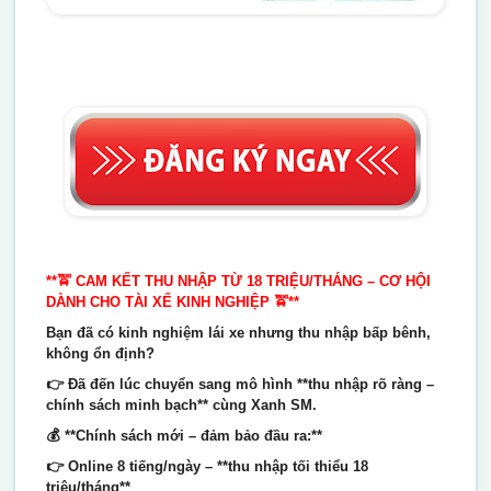
**🚖 CAM KẾT THU NHẬP TỪ 18 TRIỆU/THÁNG – CƠ HỘI
DÀNH CHO TÀI XẾ KINH NGHIỆP 🚖**
Bạn đã có kinh nghiệm lái xe nhưng thu nhập bấp bênh,
không ổn định?
👉 Đã đến lúc chuyển sang mô hình **thu nhập rõ ràng –
chính sách minh bạch** cùng Xanh SM.
💰 **Chính sách mới – đảm bảo đầu ra:**
👉 Online 8 tiếng/ngày – **thu nhập tối thiểu 18
triệu/tháng**