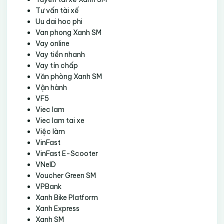
Tư vấn tài xế
Uu dai hoc phi
Van phong Xanh SM
Vay online
Vay tiền nhanh
Vay tín chấp
Văn phòng Xanh SM
Vận hành
VF5
Viec lam
Viec lam tai xe
Việc làm
VinFast
VinFast E-Scooter
VNeID
Voucher Green SM
VPBank
Xanh Bike Platform
Xanh Express
Xanh SM