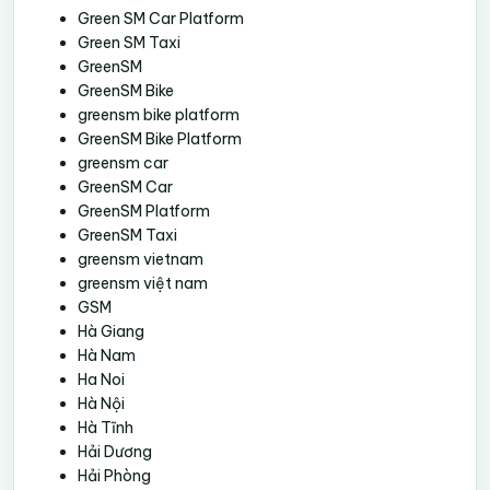
Green SM Car Platform
Green SM Taxi
GreenSM
GreenSM Bike
greensm bike platform
GreenSM Bike Platform
greensm car
GreenSM Car
GreenSM Platform
GreenSM Taxi
greensm vietnam
greensm việt nam
GSM
Hà Giang
Hà Nam
Ha Noi
Hà Nội
Hà Tĩnh
Hải Dương
Hải Phòng