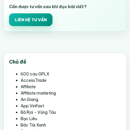
Cần được tư vấn sau khi đọc bài viết?
LIÊN HỆ TƯ VẤN
Chủ đề
600 cau GPLX
AccessTrade
Affiliate
Affiliate marketing
An Giang
App VinFast
Bà Rịa - Vũng Tàu
Bạc Liêu
Bác Tài Xanh