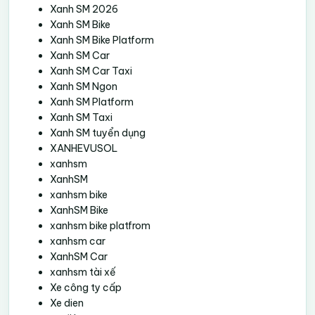
Xanh SM 2026
Xanh SM Bike
Xanh SM Bike Platform
Xanh SM Car
Xanh SM Car Taxi
Xanh SM Ngon
Xanh SM Platform
Xanh SM Taxi
Xanh SM tuyển dụng
XANHEVUSOL
xanhsm
XanhSM
xanhsm bike
XanhSM Bike
xanhsm bike platfrom
xanhsm car
XanhSM Car
xanhsm tài xế
Xe công ty cấp
Xe dien