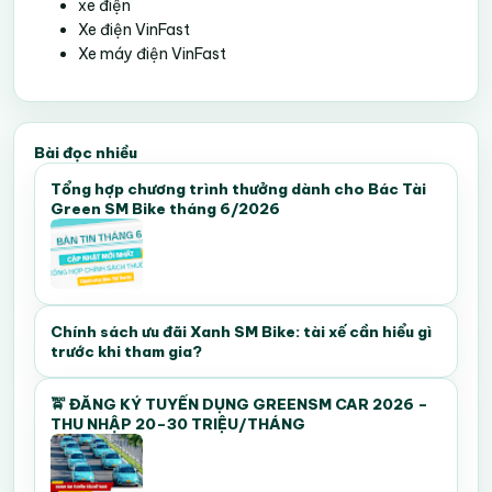
xe điện
Xe điện VinFast
Xe máy điện VinFast
Bài đọc nhiều
Tổng hợp chương trình thưởng dành cho Bác Tài
Green SM Bike tháng 6/2026
Chính sách ưu đãi Xanh SM Bike: tài xế cần hiểu gì
trước khi tham gia?
🚖 ĐĂNG KÝ TUYỂN DỤNG GREENSM CAR 2026 –
THU NHẬP 20–30 TRIỆU/THÁNG