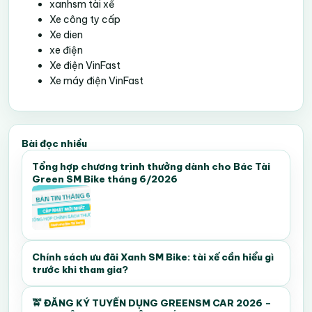
xanhsm tài xế
Xe công ty cấp
Xe dien
xe điện
Xe điện VinFast
Xe máy điện VinFast
Bài đọc nhiều
Tổng hợp chương trình thưởng dành cho Bác Tài
Green SM Bike tháng 6/2026
Chính sách ưu đãi Xanh SM Bike: tài xế cần hiểu gì
trước khi tham gia?
🚖 ĐĂNG KÝ TUYỂN DỤNG GREENSM CAR 2026 –