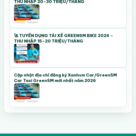
THU NHẬP 20–30 TRIỆU/THÁNG
🚀 TUYỂN DỤNG TÀI XẾ GREENSM BIKE 2026 –
THU NHẬP 15–20 TRIỆU/THÁNG
Cập nhật địa chỉ đăng ký Xanhsm Car/GreenSM
Car Taxi GreenSM mới nhất năm 2026