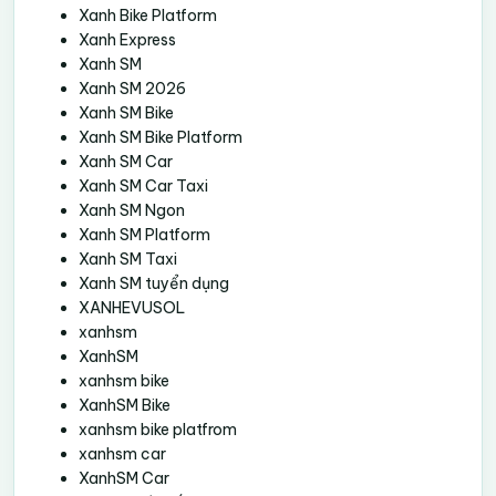
Xanh Bike Platform
Xanh Express
Xanh SM
Xanh SM 2026
Xanh SM Bike
Xanh SM Bike Platform
Xanh SM Car
Xanh SM Car Taxi
Xanh SM Ngon
Xanh SM Platform
Xanh SM Taxi
Xanh SM tuyển dụng
XANHEVUSOL
xanhsm
XanhSM
xanhsm bike
XanhSM Bike
xanhsm bike platfrom
xanhsm car
XanhSM Car