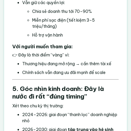
Vẫn giữ các quyền lợi:
Chia sẻ doanh thu tới 70–90%
Miễn phí sạc điện (tiết kiệm 3–5
triệu/tháng)
Hỗ trợ vận hành
Với người muốn tham gia:
👉 Đây là thời điểm “vàng” vì:
Thương hiệu đang mở rộng → cần thêm tài xế
Chính sách vẫn đang ưu đãi mạnh để scale
5. Góc nhìn kinh doanh: Đây là
nước đi rất “đúng timing”
Xét theo chu kỳ thị trường:
2024–2026: giai đoạn “thanh lọc” doanh nghiệp
nhỏ
2026–2030: giai đoạn
tập trung vào hệ sinh